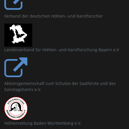
Verband der deutschen Höhlen- und Karstforscher
Landesverband für Höhlen- und Karstforschung Bayern e.V
Aktionsgemeinschaft zum Schutze der Saalforste und des
Sonntagshorns e.V.
Höhlenrettung Baden-Württemberg e.V.