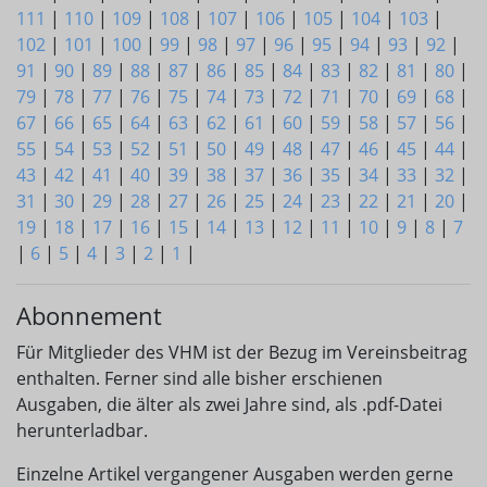
111
|
110
|
109
|
108
|
107
|
106
|
105
|
104
|
103
|
102
|
101
|
100
|
99
|
98
|
97
|
96
|
95
|
94
|
93
|
92
|
91
|
90
|
89
|
88
|
87
|
86
|
85
|
84
|
83
|
82
|
81
|
80
|
79
|
78
|
77
|
76
|
75
|
74
|
73
|
72
|
71
|
70
|
69
|
68
|
67
|
66
|
65
|
64
|
63
|
62
|
61
|
60
|
59
|
58
|
57
|
56
|
55
|
54
|
53
|
52
|
51
|
50
|
49
|
48
|
47
|
46
|
45
|
44
|
43
|
42
|
41
|
40
|
39
|
38
|
37
|
36
|
35
|
34
|
33
|
32
|
31
|
30
|
29
|
28
|
27
|
26
|
25
|
24
|
23
|
22
|
21
|
20
|
19
|
18
|
17
|
16
|
15
|
14
|
13
|
12
|
11
|
10
|
9
|
8
|
7
|
6
|
5
|
4
|
3
|
2
|
1
|
Abonnement
Für Mitglieder des VHM ist der Bezug im Vereinsbeitrag
enthalten. Ferner sind alle bisher erschienen
Ausgaben, die älter als zwei Jahre sind, als .pdf-Datei
herunterladbar.
Einzelne Artikel vergangener Ausgaben werden gerne