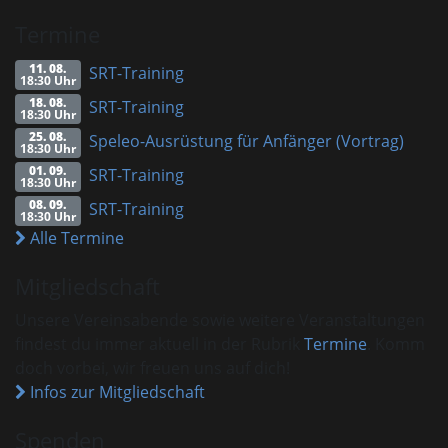
Termine
11. 08.
SRT-Training
18:30 Uhr
18. 08.
SRT-Training
18:30 Uhr
25. 08.
Speleo-Ausrüstung für Anfänger (Vortrag)
18:30 Uhr
01. 09.
SRT-Training
18:30 Uhr
08. 09.
SRT-Training
18:30 Uhr
Alle Termine
Mitgliedschaft
Unsere Vereinsabende sowie weitere Veranstaltungen
findest du immer aktuell in der Rubrik
Termine
. Komm
doch vorbei, wir freuen uns auf dich!
Infos zur Mitgliedschaft
Spenden