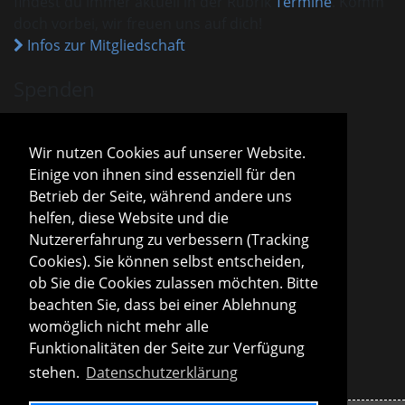
findest du immer aktuell in der Rubrik
Termine
. Komm
doch vorbei, wir freuen uns auf dich!
Infos zur Mitgliedschaft
Spenden
VHM ist als gemeinnützig anerkannt.
Spenden und Beiträge sind mit dem aktuellen
Wir nutzen Cookies auf unserer Website.
Freistellungsbescheid steuerlich absetzbar.
Einige von ihnen sind essenziell für den
Sparda-Bank München
IBAN
DE13 7009 0500 0001 2800 15
Betrieb der Seite, während andere uns
BIC
GENODEF1S04
helfen, diese Website und die
Infos zu Spenden
Nutzererfahrung zu verbessern (Tracking
Cookies). Sie können selbst entscheiden,
Vorstand
ob Sie die Cookies zulassen möchten. Bitte
Roland Konopac
beachten Sie, dass bei einer Ablehnung
Erster Vorsitzender des Vorstandes
womöglich nicht mehr alle
Martina Lachmuth
Funktionalitäten der Seite zur Verfügung
Zweite Vorsitzende des Vorstandes
stehen.
Datenschutzerklärung
Infos zur Vereinsleitung