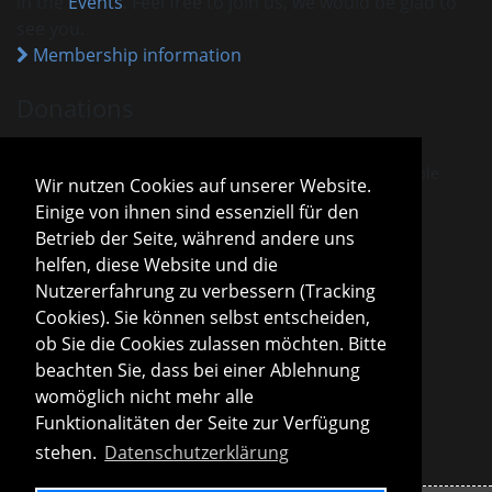
in the
Events
. Feel free to join us, we would be glad to
see you.
Membership information
Donations
VHM is recognised as a charitable association.
Donations and membership payments are tax-deductible
Wir nutzen Cookies auf unserer Website.
under the current tax exemption notice.
Einige von ihnen sind essenziell für den
Sparda-Bank München
IBAN
DE13 7009 0500 0001 2800 15
Betrieb der Seite, während andere uns
BIC
GENODEF1S04
helfen, diese Website und die
Donation information
Nutzererfahrung zu verbessern (Tracking
Cookies). Sie können selbst entscheiden,
Board
ob Sie die Cookies zulassen möchten. Bitte
Roland Konopac
beachten Sie, dass bei einer Ablehnung
First Chair of the Board
womöglich nicht mehr alle
Martina Lachmuth
Funktionalitäten der Seite zur Verfügung
Second Chair of the Board
stehen.
Datenschutzerklärung
Board information