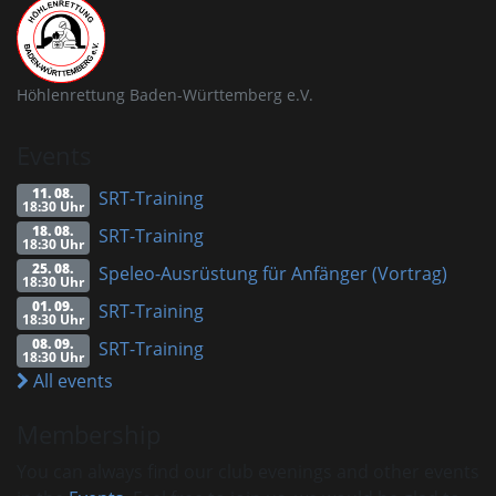
Höhlenrettung Baden-Württemberg e.V.
Events
11. 08.
SRT-Training
18:30 Uhr
18. 08.
SRT-Training
18:30 Uhr
25. 08.
Speleo-Ausrüstung für Anfänger (Vortrag)
18:30 Uhr
01. 09.
SRT-Training
18:30 Uhr
08. 09.
SRT-Training
18:30 Uhr
All events
Membership
You can always find our club evenings and other events