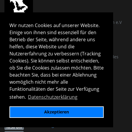
Landesverband für Höhlen- und Karstforschung Bayern e.V
Wir nutzen Cookies auf unserer Website.
Einige von ihnen sind essenziell für den
Betrieb der Seite, während andere uns
helfen, diese Website und die
Nutzererfahrung zu verbessern (Tracking
Aktionsgemeinschaft zum Schutze der Saalforste und des
Cookies). Sie können selbst entscheiden,
Sonntagshorns e.V.
ob Sie die Cookies zulassen möchten. Bitte
beachten Sie, dass bei einer Ablehnung
womöglich nicht mehr alle
Funktionalitäten der Seite zur Verfügung
stehen.
Datenschutzerklärung
Höhlenrettung Baden-Württemberg e.V.
Events
Akzeptieren
11. 08.
SRT-Training
18:30 Uhr