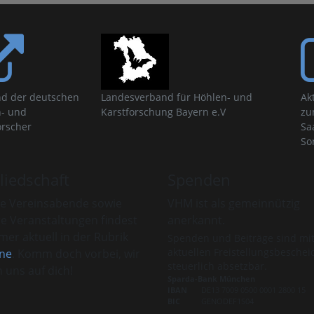
d der deutschen
Landesverband für Höhlen- und
Ak
- und
Karstforschung Bayern e.V
zu
orscher
Sa
So
liedschaft
Spenden
e Vereinsabende sowie
VHM ist als gemeinnützig
re Veranstaltungen findest
anerkannt.
er aktuell in der Rubrik
Spenden und Beiträge sind mi
aktuellen Freistellungsbeschei
ne
. Komm doch vorbei, wir
steuerlich absetzbar.
 uns auf dich!
Sparda-Bank München
IBAN
DE13 7009 0500 0001 2800 15
BIC
GENODEF1S04