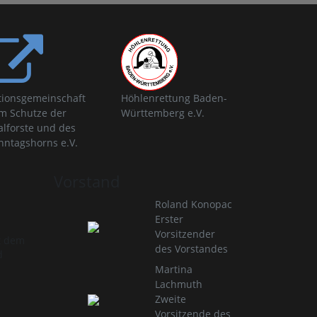
tionsgemeinschaft
Höhlenrettung Baden-
m Schutze der
Württemberg e.V.
alforste und des
nntagshorns e.V.
Vorstand
Roland Konopac
Erster
Vorsitzender
t dem
des Vorstandes
d
Martina
Lachmuth
Zweite
Vorsitzende des