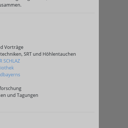
 zusammen.
nd Vorträge
gstechniken, SRT und Höhlentauchen
R SCHLAZ
liothek
üdbayerns
nforschung
ssen und Tagungen