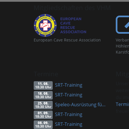
Mitgliedschaften des VHM
European Cave Rescue Association
Verban
Höhlen
Karstf
Termine
Mitg
Unser
11. 08.
SRT-Training
18:30 Uhr
weite
18. 08.
SRT-Training
du imm
18:30 Uhr
25. 08.
Termi
Speleo-Ausrüstung für Anfänger (Vortrag)
18:30 Uhr
freuen
01. 09.
SRT-Training
18:30 Uhr
08. 09.
SRT-Training
18:30 Uhr