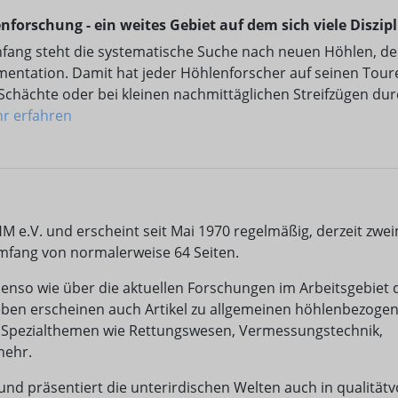
nforschung - ein weites Gebiet auf dem sich viele Diszi
fang steht die systematische Suche nach neuen Höhlen, 
entation. Damit hat jeder Höhlenforscher auf seinen Toure
 Schächte oder bei kleinen nachmittäglichen Streifzügen du
hr erfahren
HM e.V. und erscheint seit Mai 1970 regelmäßig, derzeit zwe
Umfang von normalerweise 64 Seiten.
enso wie über die aktuellen Forschungen im Arbeitsgebiet 
eben erscheinen auch Artikel zu allgemeinen höhlenbezoge
u Spezialthemen wie Rettungswesen, Vermessungstechnik,
mehr.
g und präsentiert die unterirdischen Welten auch in qualitätv