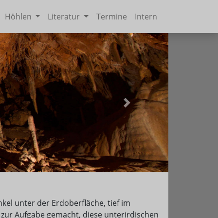
Höhlen
Literatur
Termine
Intern
Weiter
kel unter der Erdoberfläche, tief im
 zur Aufgabe gemacht, diese unterirdischen