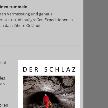
plinen tummeln
deren Vermessung und genaue
n zu tun, ob auf großen Expeditionen in
rch das nähere Gelände.
imal
des
nen
ollen