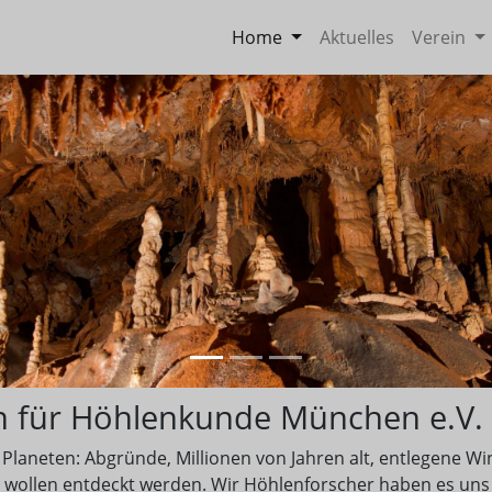
Home
Aktuelles
Verein
n für Höhlenkunde München e.V.
laneten: Abgründe, Millionen von Jahren alt, entlegene Win
 wollen entdeckt werden. Wir Höhlenforscher haben es uns