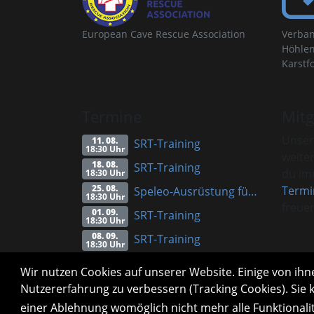
European Cave Rescue Association
Verban
Höhlen
Karstf
Termine
Mitg
Unser
11. 08.
SRT-Training
18:30 Uhr
weite
18. 08.
SRT-Training
du imm
18:30 Uhr
25. 08.
Termi
Speleo-Ausrüstung für Anfänger (Vortrag)
18:30 Uhr
freuen
01. 09.
SRT-Training
18:30 Uhr
08. 09.
SRT-Training
18:30 Uhr
Alle Termine
Info
Wir nutzen Cookies auf unserer Website. Einige von ihne
Nutzererfahrung zu verbessern (Tracking Cookies). Sie 
einer Ablehnung womöglich nicht mehr alle Funktionali
Impressum
Datenschutzerklärung