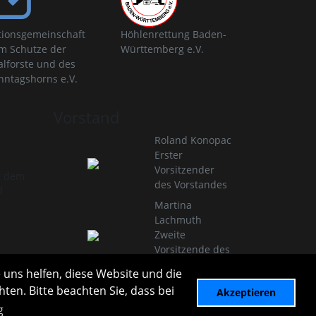
tionsgemeinschaft
Höhlenrettung Baden-
m Schutze der
Württemberg e.V.
alforste und des
nntagshorns e.V.
Vorstand
Roland Konopac
Erster
Vorsitzender
t dem
des Vorstandes
d
Martina
Lachmuth
Zweite
Vorsitzende des
Vorstandes
 uns helfen, diese Website und die
Infos zur Vereinsleitung
ten. Bitte beachten Sie, dass bei
Akzeptieren
g