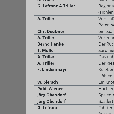
G. Lefranc A.Triller
Regiona
(Höhlen
A. Triller
Vorschl
Patents
Chr. Deubner
ein paar
A. Triller
Vor zeh
Bernd Henke
Der Ruc
T. Müller
Sardinie
A. Triller
Das unh
A. Triller
Der Rie
F. Lindenmayr
Kurzber
Höhlen 
W. Siersch
Ein Kno
Poldi Wiener
Hochle
Jörg Obendorf
Speleot
Jörg Obendorf
Bastler
G. Lefranc
Fahrten