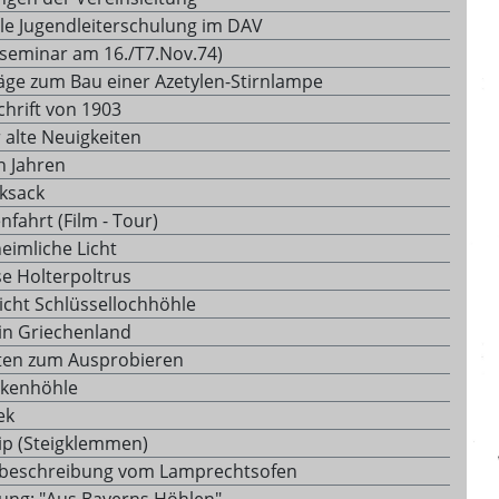
le Jugendleiterschulung im DAV
seminar am 16./T7.Nov.74)
äge zum Bau einer Azetylen-Stirnlampe
chrift von 1903
 alte Neuigkeiten
n Jahren
ksack
nfahrt (Film - Tour)
eimliche Licht
se Holterpoltrus
icht Schlüssellochhöhle
in Griechenland
ten zum Ausprobieren
ckenhöhle
ek
tip (Steigklemmen)
beschreibung vom Lamprechtsofen