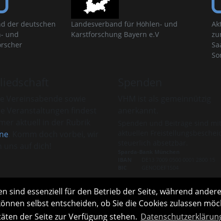
d der deutschen
Landesverband für Höhlen- und
Ak
- und
Karstforschung Bayern e.V
zu
orscher
Sa
So
liedschaft
Spenden
e Vereinsabende sowie
VHM ist als gemeinnützig
re Veranstaltungen findest
anerkannt.
er aktuell in der Rubrik
Spenden und Beiträge sind mi
aktuellen Freistellungsbeschei
ne
. Komm doch vorbei, wir
steuerlich absetzbar.
 uns auf dich!
Sparda-Bank München
IBAN
DE13 7009 0500 0001 2800 15
BIC
GENODEF1S04
s zur Mitgliedschaft
Infos zu Spenden
n sind essenziell für den Betrieb der Seite, während andere
können selbst entscheiden, ob Sie die Cookies zulassen möch
täten der Seite zur Verfügung stehen.
Datenschutzerklärun
Links
Interner Bereich
English version