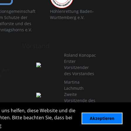
tionsgemeinschaft
Höhlenrettung Baden-
m Schutze der
Württemberg e.V.
alforste und des
nntagshorns e.V.
Vorstand
Roland Konopac
Erster
Vorsitzender
t dem
des Vorstandes
d
Martina
Lachmuth
Zweite
Vorsitzende des
Vorstandes
 uns helfen, diese Website und die
Infos zur Vereinsleitung
ten. Bitte beachten Sie, dass bei
Akzeptieren
g