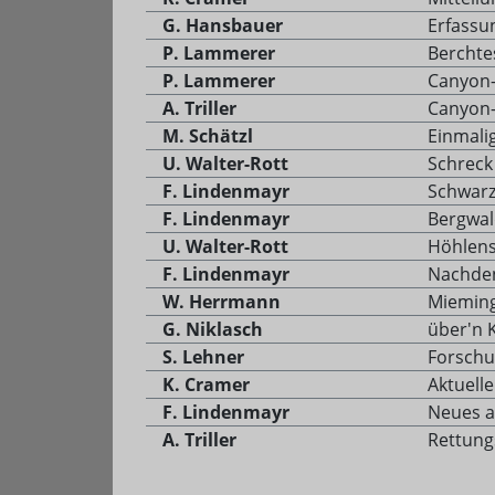
G. Hansbauer
Erfassu
P. Lammerer
Berchte
P. Lammerer
Canyon-
A. Triller
Canyon-
M. Schätzl
Einmali
U. Walter-Rott
Schreck
F. Lindenmayr
Schwar
F. Lindenmayr
Bergwal
U. Walter-Rott
Höhlens
F. Lindenmayr
Nachden
W. Herrmann
Miemin
G. Niklasch
über'n 
S. Lehner
Forschu
K. Cramer
Aktuell
F. Lindenmayr
Neues a
A. Triller
Rettung