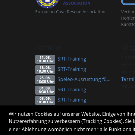
European Cave Rescue Association
Verban
Höhlen
Karstf
Termine
Mitg
Unser
11. 08.
SRT-Training
18:30 Uhr
weite
18. 08.
SRT-Training
du imm
18:30 Uhr
25. 08.
Termi
Speleo-Ausrüstung für Anfänger (Vortrag)
18:30 Uhr
freuen
01. 09.
SRT-Training
18:30 Uhr
08. 09.
SRT-Training
18:30 Uhr
Alle Termine
Info
Wir nutzen Cookies auf unserer Website. Einige von ihne
Nutzererfahrung zu verbessern (Tracking Cookies). Sie 
einer Ablehnung womöglich nicht mehr alle Funktionali
Impressum
Datenschutzerklärung