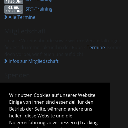
18:30 Uhr
08. 09.
SRT-Training
18:30 Uhr
Alle Termine
Mitgliedschaft
Unsere Vereinsabende sowie weitere Veranstaltungen
findest du immer aktuell in der Rubrik
Termine
. Komm
doch vorbei, wir freuen uns auf dich!
Infos zur Mitgliedschaft
Spenden
VHM ist als gemeinnützig anerkannt.
Spenden und Beiträge sind mit dem aktuellen
Wir nutzen Cookies auf unserer Website.
Freistellungsbescheid steuerlich absetzbar.
Einige von ihnen sind essenziell für den
Sparda-Bank München
IBAN
DE13 7009 0500 0001 2800 15
Betrieb der Seite, während andere uns
BIC
GENODEF1S04
helfen, diese Website und die
Infos zu Spenden
Nutzererfahrung zu verbessern (Tracking