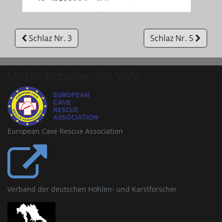
Schlaz Nr. 3
Schlaz Nr. 5
Mitgliedschaften des VHM
European Cave Rescue Association
Verband der deutschen Höhlen- und Karstforscher