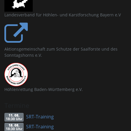
Landesverband für Höhlen- und Karstforschung Bayern e.V
Aktionsgemeinschaft zum Schutze der Saalforste und des
Sonntagshorns e.V.
Höhlenrettung Baden-Württemberg e.V.
Termine
11. 08.
SRT-Training
18:30 Uhr
18. 08.
SRT-Training
18:30 Uhr