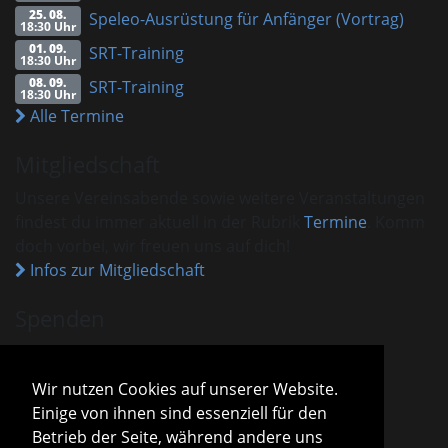
25. 08.
Speleo-Ausrüstung für Anfänger (Vortrag)
18:30 Uhr
01. 09.
SRT-Training
18:30 Uhr
08. 09.
SRT-Training
18:30 Uhr
Alle Termine
Mitgliedschaft
Unsere Vereinsabende sowie weitere Veranstaltungen
findest du immer aktuell in der Rubrik
Termine
. Komm
doch vorbei, wir freuen uns auf dich!
Infos zur Mitgliedschaft
Spenden
VHM ist als gemeinnützig anerkannt.
Spenden und Beiträge sind mit dem aktuellen
Wir nutzen Cookies auf unserer Website.
Freistellungsbescheid steuerlich absetzbar.
Einige von ihnen sind essenziell für den
Sparda-Bank München
IBAN
DE13 7009 0500 0001 2800 15
Betrieb der Seite, während andere uns
BIC
GENODEF1S04