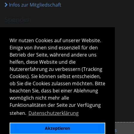
Infos zur Mitgliedschaft
Spenden
VHM ist als gemeinnützig anerkannt.
Spenden und Beiträge sind mit dem aktuellen
Wir nutzen Cookies auf unserer Website.
Freistellungsbescheid steuerlich absetzbar.
Einige von ihnen sind essenziell für den
Sparda-Bank München
IBAN
DE13 7009 0500 0001 2800 15
Betrieb der Seite, während andere uns
BIC
GENODEF1S04
helfen, diese Website und die
Infos zu Spenden
Nutzererfahrung zu verbessern (Tracking
Cookies). Sie können selbst entscheiden,
Vorstand
ob Sie die Cookies zulassen möchten. Bitte
Roland Konopac
beachten Sie, dass bei einer Ablehnung
Erster Vorsitzender des Vorstandes
womöglich nicht mehr alle
Martina Lachmuth
Funktionalitäten der Seite zur Verfügung
Zweite Vorsitzende des Vorstandes
stehen.
Datenschutzerklärung
Infos zur Vereinsleitung
Akzeptieren
Impressum
Datenschutzerklärung
Links