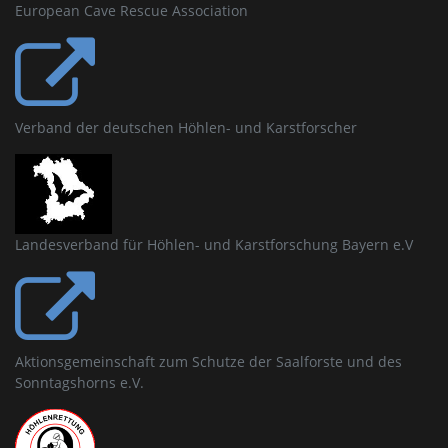
European Cave Rescue Association
Verband der deutschen Höhlen- und Karstforscher
Landesverband für Höhlen- und Karstforschung Bayern e.V
Aktionsgemeinschaft zum Schutze der Saalforste und des
Sonntagshorns e.V.