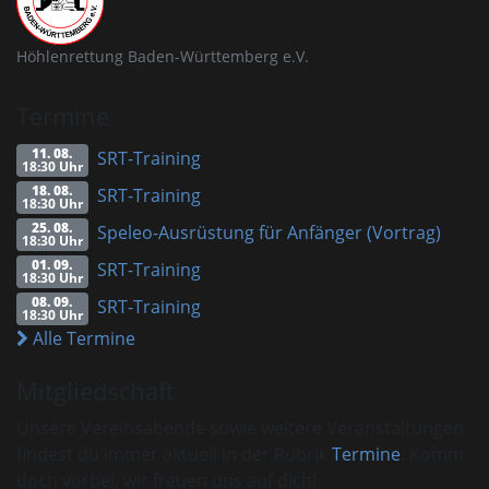
Höhlenrettung Baden-Württemberg e.V.
Termine
11. 08.
SRT-Training
18:30 Uhr
18. 08.
SRT-Training
18:30 Uhr
25. 08.
Speleo-Ausrüstung für Anfänger (Vortrag)
18:30 Uhr
01. 09.
SRT-Training
18:30 Uhr
08. 09.
SRT-Training
18:30 Uhr
Alle Termine
Mitgliedschaft
Unsere Vereinsabende sowie weitere Veranstaltungen
findest du immer aktuell in der Rubrik
Termine
. Komm
doch vorbei, wir freuen uns auf dich!