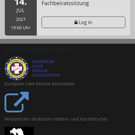
14.
Fachbeiratssitzung
JUL
2027
Log in
19:00 Uhr
Memberships of VHM
European Cave Rescue Association
Verband der deutschen Höhlen- und Karstforscher