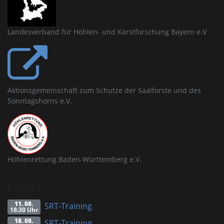
Landesverband für Höhlen- und Karstforschung Bayern e.V
Aktionsgemeinschaft zum Schutze der Saalforste und des
Sonntagshorns e.V.
Höhlenrettung Baden-Württemberg e.V.
Events
11. 08.
SRT-Training
18:30 Uhr
18. 08.
SRT-Training