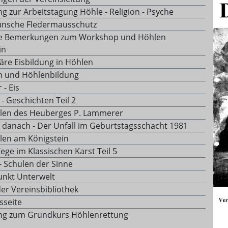
g zur Arbeitstagung Höhle - Religion - Psyche
nsche Fledermausschutz
he Bemerkungen zum Workshop und Höhlen
in
re Eisbildung in Höhlen
en und Höhlenbildung
- Eis
- Geschichten Teil 2
len des Heuberges P. Lammerer
e danach - Der Unfall im Geburtstagsschacht 1981
len am Königstein
ege im Klassischen Karst Teil 5
- Schulen der Sinne
nkt Unterwelt
der Vereinsbibliothek
sseite
ng zum Grundkurs Höhlenrettung