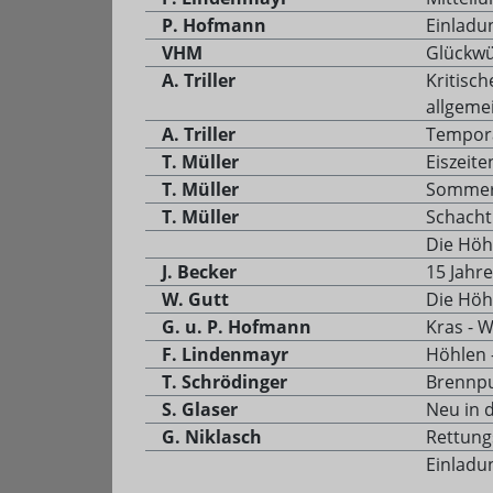
P. Hofmann
Einladun
VHM
Glückwü
A. Triller
Kritisc
allgeme
A. Triller
Temporä
T. Müller
Eiszeit
T. Müller
Sommer 
T. Müller
Schacht 
Die Höh
J. Becker
15 Jahr
W. Gutt
Die Höh
G. u. P. Hofmann
Kras - W
F. Lindenmayr
Höhlen 
T. Schrödinger
Brennpu
S. Glaser
Neu in 
G. Niklasch
Rettung
Einladu