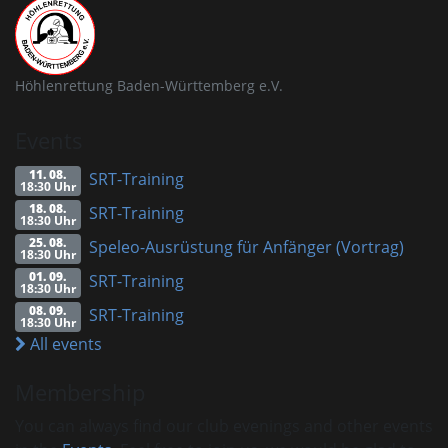
Höhlenrettung Baden-Württemberg e.V.
Events
11. 08.
SRT-Training
18:30 Uhr
18. 08.
SRT-Training
18:30 Uhr
25. 08.
Speleo-Ausrüstung für Anfänger (Vortrag)
18:30 Uhr
01. 09.
SRT-Training
18:30 Uhr
08. 09.
SRT-Training
18:30 Uhr
All events
Membership
You can always find our club evenings and other events