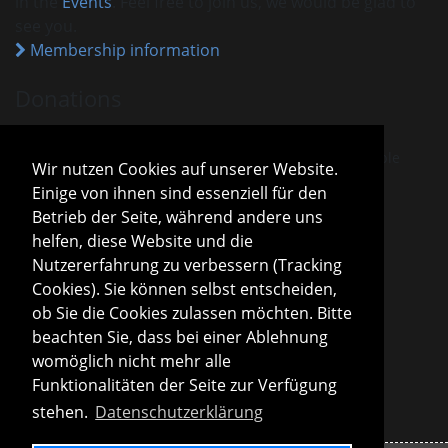
in the
Events
. Feel free to join us, we would be glad to
see you.
Membership information
Donations
VHM is recognised as a charitable association.
Donations and membership payments are tax-deductible
Wir nutzen Cookies auf unserer Website.
under the current tax exemption notice.
Einige von ihnen sind essenziell für den
Sparda-Bank München
IBAN
DE13 7009 0500 0001 2800 15
Betrieb der Seite, während andere uns
BIC
GENODEF1S04
helfen, diese Website und die
Donation information
Nutzererfahrung zu verbessern (Tracking
Cookies). Sie können selbst entscheiden,
Board
ob Sie die Cookies zulassen möchten. Bitte
Roland Konopac
beachten Sie, dass bei einer Ablehnung
First Chair of the Board
womöglich nicht mehr alle
Martina Lachmuth
Funktionalitäten der Seite zur Verfügung
Second Chair of the Board
stehen.
Datenschutzerklärung
Board information