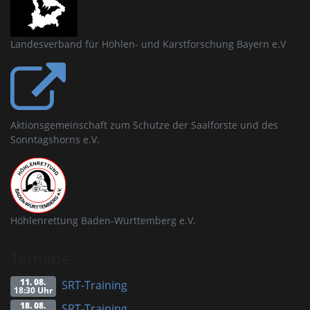
Landesverband für Höhlen- und Karstforschung Bayern e.V
Aktionsgemeinschaft zum Schutze der Saalforste und des
Sonntagshorns e.V.
Höhlenrettung Baden-Württemberg e.V.
Termine
11. 08.
SRT-Training
18:30 Uhr
18. 08.
SRT-Training