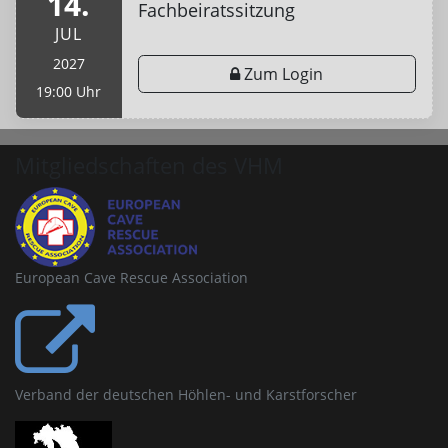
14.
Fachbeiratssitzung
JUL
2027
Zum Login
19:00 Uhr
Mitgliedschaften des VHM
European Cave Rescue Association
Verband der deutschen Höhlen- und Karstforscher