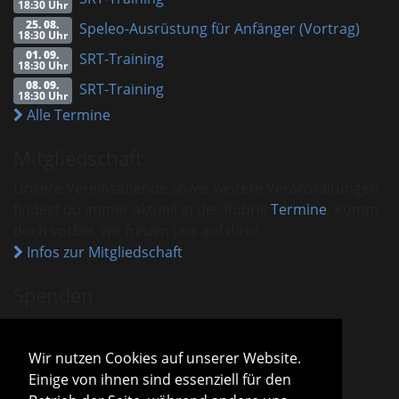
18:30 Uhr
25. 08.
Speleo-Ausrüstung für Anfänger (Vortrag)
18:30 Uhr
01. 09.
SRT-Training
18:30 Uhr
08. 09.
SRT-Training
18:30 Uhr
Alle Termine
Mitgliedschaft
Unsere Vereinsabende sowie weitere Veranstaltungen
findest du immer aktuell in der Rubrik
Termine
. Komm
doch vorbei, wir freuen uns auf dich!
Infos zur Mitgliedschaft
Spenden
VHM ist als gemeinnützig anerkannt.
Spenden und Beiträge sind mit dem aktuellen
Wir nutzen Cookies auf unserer Website.
Freistellungsbescheid steuerlich absetzbar.
Einige von ihnen sind essenziell für den
Sparda-Bank München
IBAN
DE13 7009 0500 0001 2800 15